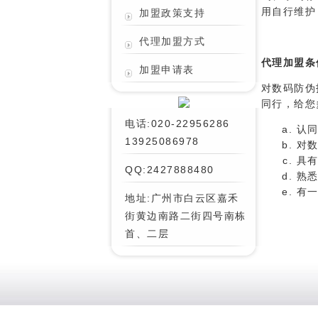
用自行维护
加盟政策支持
代理加盟方式
代理加盟条
加盟申请表
对数码防伪
同行，给您
电话:020-22956286
认
13925086978
对
具
QQ:2427888480
熟
有
地址:广州市白云区嘉禾
街黄边南路二街四号南栋
首、二层