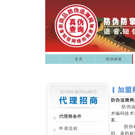
首页
防伪标签
防伪追溯网
防伪追溯
术编码技术
代理商条件
案。
防伪码网
申请流程
码、条码标