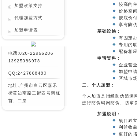
较高的
加盟政策支持
价格空
代理加盟方式
按底价
享有防
加盟申请表
基础设施：
有固定
专用的
配备相
电话:020-22956286
申请资料：
13925086978
企业营
加盟申
QQ:2427888480
区域市
二、个人加盟：
地址:广州市白云区嘉禾
街黄边南路二街四号南栋
个人加盟是指经防伪追溯
首、二层
进行防伪码网防伪、防窜
加盟说明：
项目独
利益收
更好的