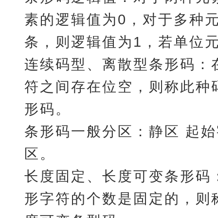
素的逻辑值为0，对于多种
条，则逻辑值为1，若单位
连续码型、离散型条形码：
符之间存在位空，则称此种
形码。
条形码一般分区：静区 起始
区。
长度固定、长度可变条形码
形字符的个数是固定的，则