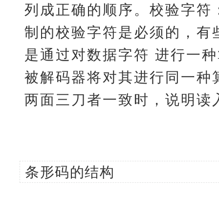
列成正确的顺序。校验字符
制的校验字符是必须的，有
是通过对数据字符 进行一
被解码器将对其进行同一种
两面三刀者一致时，说明读
条形码的结构