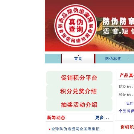
首页
防伪标签
产品真
防伪码
验证码
我们
个品牌
新闻动态
更多...
全球防伪追溯网全国隆重招...