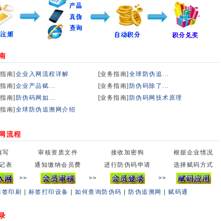
南
指南]
企业入网流程详解
[业务指南]
全球防伪追...
指南]
企业产品赋...
[业务指南]
防伪码除了...
指南]
防伪码网如...
[业务指南]
防伪码网技术原理
指南]
全球防伪追溯网介绍
网流程
填写
审核资质文件
接收加密狗
根据企业情况
记表
通知缴纳会员费
进行防伪码申请
选择赋码方式
>>
>>
>>
标签印刷
|
标签打印设备
|
如何查询防伪码
|
防伪追溯网
|
赋码通
录