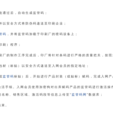
批通过后，自动生成监管码；
并以安全方式将防伪码递送至印刷企业；
管码
，并将监管码加载于印刷厂的喷码设备上；
印刷）程序；
刷厂的制作工序完成后，印厂将针对条码进行严格的质量把关，按照
包材（标贴）以安全方式递送至入网会员的指定地址；
或
监管码
标贴）后，开始进行产品封装（或贴标）赋码，完成入网产
激活手续。入网会员使用加密狗对出库赋码产品的监管码进行激活操
商名称、销售区域、激活码段等信息上传至“
监管码网
”数据库；
结束。