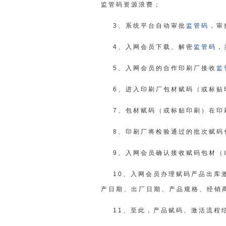
监管码资源浪费；
3、系统平台自动审批
监管码
，审
4、入网会员下载、解密
监管码
，
5、入网会员的合作印刷厂接收
监
6、进入印刷厂包材赋码（或标贴
7、包材赋码（或标贴印刷）在印
8、印刷厂将检验通过的批次赋码
9、入网会员确认接收赋码包材（
10、入网会员办理赋码产品出库
产日期、出厂日期、产品规格、经销
11、至此，产品赋码、激活流程