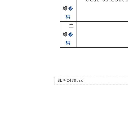
维
条
码
二
维
条
码
SLP-2478bsc