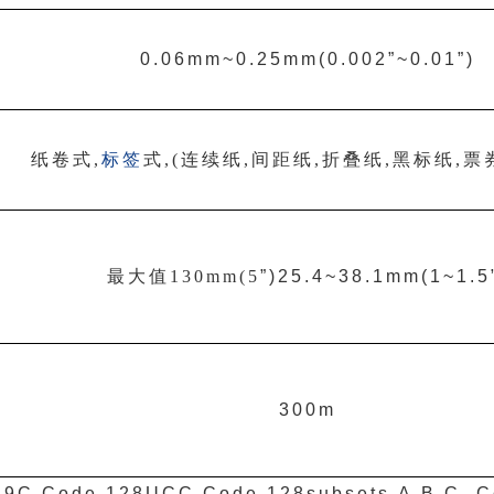
0.06mm~0.25mm(0.002
”
~0.01
”
)
纸卷式
,
标签
式
,(
连续纸
,
间距纸
,
折叠纸
,
黑标纸
,
票
最大值
130mm(5
”
)25.4~38.1mm(1~1.5
300m
39C,Code 128UCC,Code 128subsets A.B.C.,C