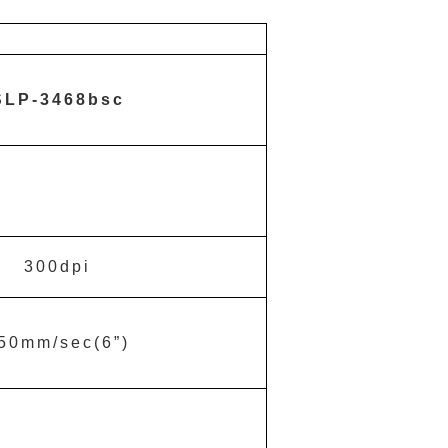
SLP-3468bsc
300dpi
50mm/sec(6
”
)