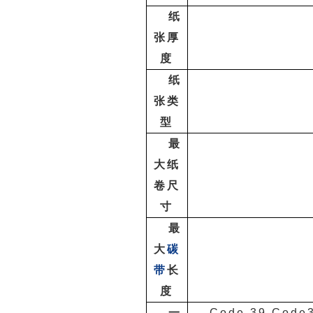
纸
张厚
度
纸
张类
型
最
大纸
卷尺
寸
最
大
碳
带
长
度
一
Code 39,Code