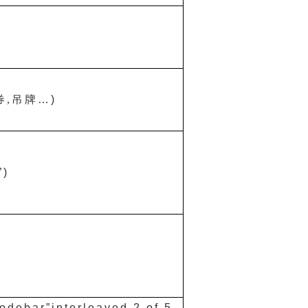
券
,
吊牌
…
)
”
)
odebar
”
interleaved 2 of 5,