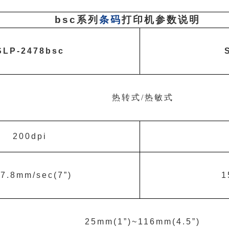
bsc
系列
条码
打印机参数说明
SLP-2478bsc
热转式
/
热敏式
200dpi
7.8mm/sec(7
”
)
1
25mm(1
”
)~116mm(4.5
”
)