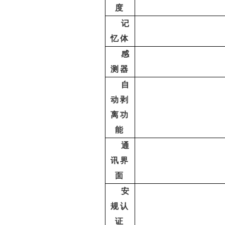
度
记
忆体
感
测器
自
动剥
离功
能
通
讯界
面
安
规认
证