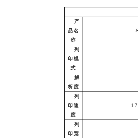
产
品名
称
列
印模
式
解
析度
列
印速
17
度
列
印宽