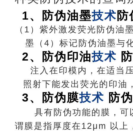
1
、
防伪油墨
技术
防
（1）紫外激发荧光防伪油
墨（4）标记防伪油墨与
2
、
防伪印油
技术
注入在印模内，在适当
照射下能发出荧光的印油
3
、
防伪膜
技术
防
具有防伪功能的膜，可
谓膜是指厚度在12μm 以上