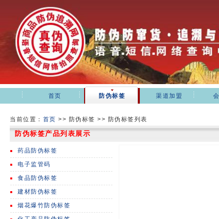
首页
防伪标签
渠道加盟
当前位置：
首页
>>
防伪标签 >> 防伪标签列表
防伪标签产品列表展示
药品防伪标签
电子监管码
食品防伪标签
建材防伪标签
烟花爆竹防伪标签